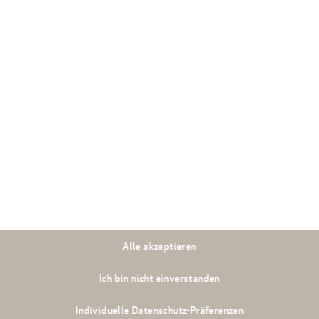
Bei größeren Eingriffen 
Behandlung mitbekommen 
werden Schmerzempfinde
jedoch auch eine künstli
von einem Facharzt oder 
spezialisierten Zahnarzt
Behandlung nicht verkehr
Ob Lokalanä
Ihre Praxis
KOLLEGEN in 
Alle akzeptieren
Ich bin nicht einverstanden
Wir bei WHITEBLICK DR F
Individuelle Datenschutz-Präferenzen