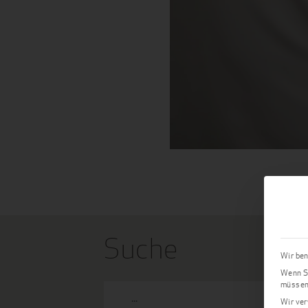
Suche
Wir ben
Wenn Si
müssen 
Wir ver