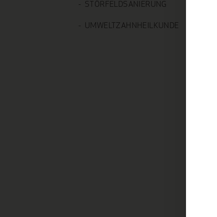
STÖRFELDSANIERUNG
UMWELTZAHNHEILKUNDE