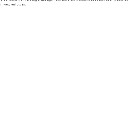
hinweg verfolgen.
wissen die Oberfläch
Infiltrationsanästhesi
direkt in die zu beha
Schmerzempfinden aus
genutzt.
Leitungsanästhesie:
I
Leitungsanästhesie z
Nervenleitungsbahn v
größer.
Dämmersc