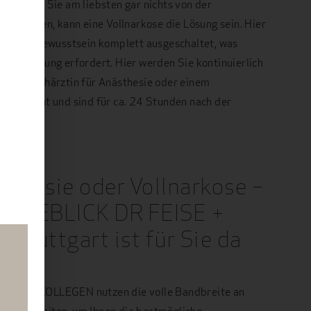
oder wenn Sie am liebsten gar nichts von der
möchten, kann eine Vollnarkose die Lösung sein. Hier
n und Bewusstsein komplett ausgeschaltet, was
che Beatmung erfordert. Hier werden Sie kontinuierlich
einer Fachärztin für Anästhesie oder einem
 überwacht und sind für ca. 24 Stunden nach der
stüchtig.
sthesie oder Vollnarkose –
 WHITEBLICK DR FEISE +
Stuttgart ist für Sie da
EISE + KOLLEGEN nutzen die volle Bandbreite an