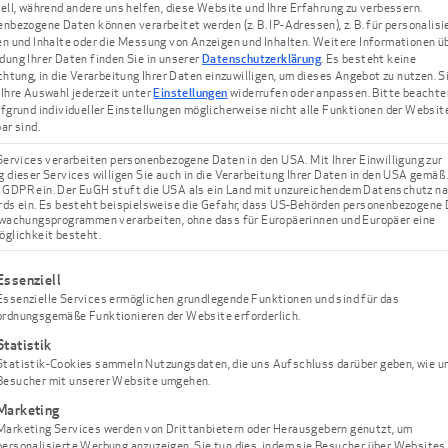
ell, während andere uns helfen, diese Website und Ihre Erfahrung zu verbessern.
Ihnen die verschiedenen 
nbezogene Daten können verarbeitet werden (z. B. IP-Adressen), z. B. für personalisi
n und Inhalte oder die Messung von Anzeigen und Inhalten.
Weitere Informationen üb
ung Ihrer Daten finden Sie in unserer
Datenschutzerklärung
.
Es besteht keine
e
chtung, in die Verarbeitung Ihrer Daten einzuwilligen, um dieses Angebot zu nutzen.
S
Ihre Auswahl jederzeit unter
Einstellungen
widerrufen oder anpassen.
Bitte beachte
Lokalanäs
fgrund individueller Einstellungen möglicherweise nicht alle Funktionen der Websit
ar sind.
e beim
Services verarbeiten personenbezogene Daten in den USA. Mit Ihrer Einwilligung zur
 dieser Services willigen Sie auch in die Verarbeitung Ihrer Daten in den USA gemäß 
. a GDPR ein. Der EuGH stuft die USA als ein Land mit unzureichendem Datenschutz n
Die örtliche Betäubung 
ds ein. Es besteht beispielsweise die Gefahr, dass US-Behörden personenbezogene
che
wachungsprogrammen verarbeiten, ohne dass für Europäerinnen und Europäer eine
Bereich für die Dauer der
glichkeit besteht.
 gibt es?
Bewusstsein, und auch di
lgt eine Liste der Service-Gruppen, für die eine Einwilligung ert
Essenziell
Man unterscheidet drei V
ox®
Essenzielle Services ermöglichen grundlegende Funktionen und sind für das
ordnungsgemäße Funktionieren der Website erforderlich.
Oberflächenanästhesi
Statistik
e
Vorbereitung einer „r
Statistik-Cookies sammeln Nutzungsdaten, die uns Aufschluss darüber geben, wie u
m Tag
Betäubungsmittel als
Besucher mit unserer Website umgehen.
Einstiche der eigentl
Marketing
Marketing Services werden von Drittanbietern oder Herausgebern genutzt, um
chtig pflegen
Besonders Kinder ode
personalisierte Werbung anzuzeigen. Sie tun dies, indem sie Besucher über Websites