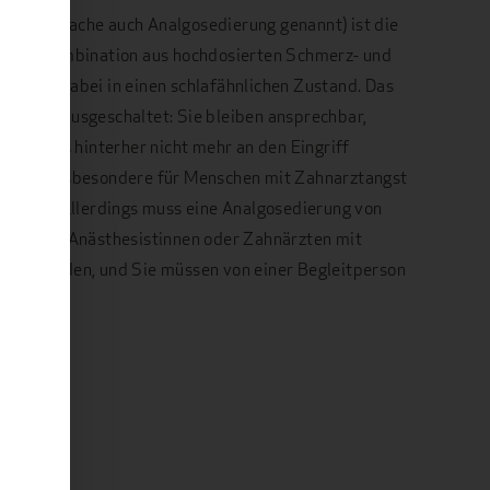
 Fachsprache auch Analgosedierung genannt) ist die
. Eine Kombination aus hochdosierten Schmerz- und
tzt Sie dabei in einen schlafähnlichen Zustand. Das
omplett ausgeschaltet: Sie bleiben ansprechbar,
allerdings hinterher nicht mehr an den Eingriff
laf ist insbesondere für Menschen mit Zahnarztangst
lichkeit. Allerdings muss eine Analgosedierung von
sten oder Anästhesistinnen oder Zahnärzten mit
ührt werden, und Sie müssen von einer Begleitperson
se