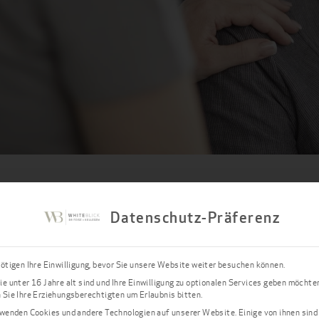
Datenschutz-Präferenz
Eine Wurzelbehandlung be
verlockend, oder? Zum Gl
ötigen Ihre Einwilligung, bevor Sie unsere Website weiter besuchen können.
den Schmerz oder sogar d
e unter 16 Jahre alt sind und Ihre Einwilligung zu optionalen Services geben möchte
abzuschalten. Von der ört
Sie Ihre Erziehungsberechtigten um Erlaubnis bitten.
Zahnarzt-Team von WHIT
wenden Cookies und andere Technologien auf unserer Website. Einige von ihnen sind