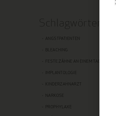
Schlagwörter
ANGSTPATIENTEN
BLEACHING
FESTE ZÄHNE AN EINEM TAG
IMPLANTOLOGIE
KINDERZAHNARZT
NARKOSE
PROPHYLAXE