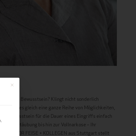
Mit diesem Button wird der Dialog geschlossen. Seine Funktionalität ist identi
i vollem Bewusstsein? Klingt nicht sonderlich
ück gibt es gleich eine ganze Reihe von Möglichkeiten,
as Bewusstsein für die Dauer eines Eingriffs einfach
n,
lichen Betäubung bis hin zur Vollnarkose – Ihr
EBLICK DR FEISE + KOLLEGEN aus Stuttgart stellt