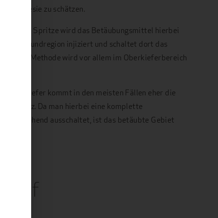
enanästhesie zu schätzen.
e:
Mittels Spritze wird das Betäubungsmittel hierbei
ndelnde Mundregion injiziert und schaltet dort das
. Diese Methode wird vor allem im Oberkieferbereich
m Unterkiefer kommt in den meisten Fällen eher die
um Einsatz. Da man hierbei eine komplette
orübergehend ausschaltet, ist das betäubte Gebiet
hlaf