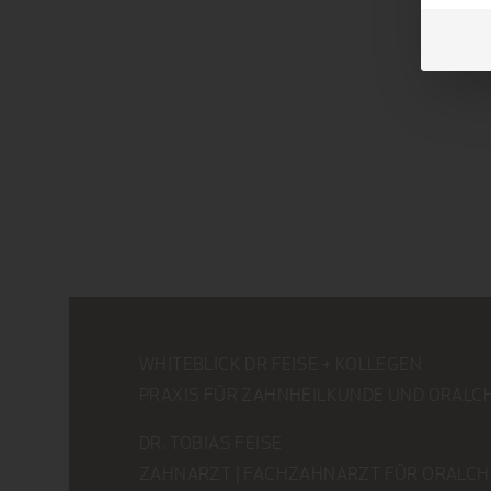
WHITEBLICK DR FEISE + KOLLEGEN
PRAXIS FÜR ZAHNHEILKUNDE UND ORALC
DR. TOBIAS FEISE
ZAHNARZT | FACHZAHNARZT FÜR ORALCH