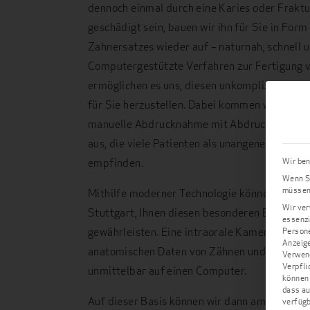
dennoch einmal durch eine Karies oder Fraktu
geschädigt sein, bauen wir ihn für Sie in For
Zahnersatzes wieder auf – naturnah, schnell 
Computergestützte Verfahren zur Fertigung 
ermöglichen es uns, diesen unkompliziert inne
für Sie herzustellen. Dabei kommen wir auch o
manuelle Abdrucknahme mit Abdruckmasse u
aus, die viele Patienten als unangenehm un
Wir ben
empfinden.
Wenn Si
müssen 
Mithilfe moderner Technologie können wir, Ihr
Wir ver
Stuttgart, Ihnen diesen besonderen Behandl
essenzi
gewährleisten. Eine intraorale Kamera scannt 
Persone
Anzeige
anatomischen Daten von Zähnen und Kiefer u
Verwend
Verpfli
unmittelbar auf einen Computer.
können 
dass au
Auf dieser Basis können wir dann am Bildschi
verfügb