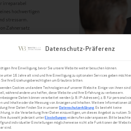
r irreparabel
m eines hochwertigen
und stressarm.
von Zahnersatz
rhalb einer Sitzung
hne die übliche
Datenschutz-Präferenz
nd Abdrucklöffel
d beklemmend
ötigen Ihre Einwilligung, bevor Sie unsere Website weiter besuchen können.
e unter 16 Jahre alt sind und Ihre Einwilligung zu optionalen Services geben möchte
Sie Ihre Erziehungsberechtigten um Erlaubnis bitten.
 Zahnarzt in
wenden Cookies und andere Technologien auf unserer Website. Einige von ihnen sind
ungskomfort
ell, während andere uns helfen, diese Website und Ihre Erfahrung zu verbessern.
alle relevanten
nbezogene Daten können verarbeitet werden (z. B. IP-Adressen), z. B. für personalisi
n und Inhalte oder die Messung von Anzeigen und Inhalten.
Weitere Informationen üb
nd überträgt diese
ung Ihrer Daten finden Sie in unserer
Datenschutzerklärung
.
Es besteht keine
chtung, in die Verarbeitung Ihrer Daten einzuwilligen, um dieses Angebot zu nutzen.
S
Ihre Auswahl jederzeit unter
Einstellungen
widerrufen oder anpassen.
Bitte beachte
fgrund individueller Einstellungen möglicherweise nicht alle Funktionen der Websit
rm Ihren Zahnersatz
ar sind.