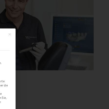
Mit diesem Button wird der Dialog geschlossen. Seine Funktionalität ist identi
n,
erte
er die
ie
n Sie,
e