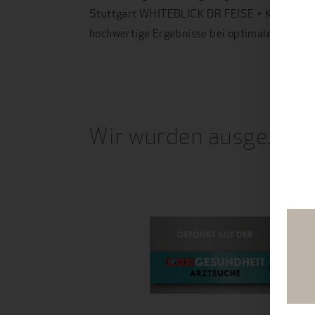
Stuttgart WHITEBLICK DR FEISE + KOLLEGEN
hochwertige Ergebnisse bei optimalem Beha
Wir wurden ausgezeic