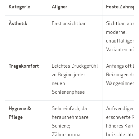
Kategorie
Aligner
Feste Zahnspa
Ästhetik
Fast unsichtbar
Sichtbar, aber
moderne,
unauffälligere
Varianten mögl
Tragekomfort
Leichtes Druckgefühl
Anfangs oft Dr
zu Beginn jeder
Reizungen der
neuen
Wangeninnense
Schienenphase
Hygiene &
Sehr einfach, da
Aufwendiger;
Pflege
herausnehmbare
erschwerte Rei
Schiene;
höheres Karies
Zähne normal
bei schlechter 