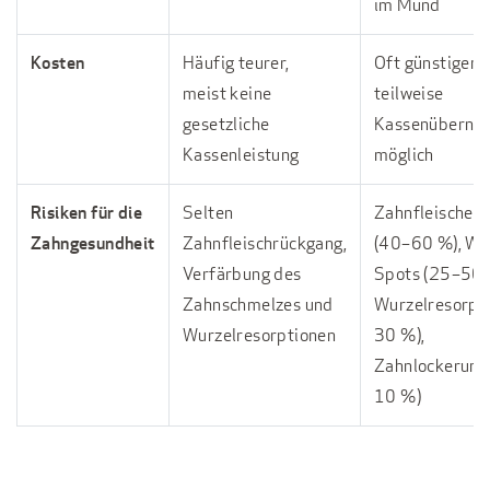
im Mund
Kosten
Häufig teurer,
Oft günstiger,
meist keine
teilweise
gesetzliche
Kassenüberna
Kassenleistung
möglich
Risiken für die
Selten
Zahnfleischen
Zahngesundheit
Zahnfleischrückgang,
(40–60 %), Wh
Verfärbung des
Spots (25–50 
Zahnschmelzes und
Wurzelresorpt
Wurzelresorptionen
30 %),
Zahnlockerung
10 %)