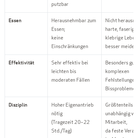
putzbar
Essen
Herausnehmbar zum
Nicht herausn
Essen;
harte, faserige
keine
klebrige Leben
Einschränkungen
besser meiden
Effektivität
Sehr effektiv bei
Besonders gut 
leichten bis
komplexen
moderaten Fällen
Fehlstellungen
Bissprobleme
Disziplin
Hoher Eigenantrieb
Größtenteils
nötig
unabhängig von
(Tragezeit 20–22
Mitarbeit,
Std./Tag)
da feste Veran