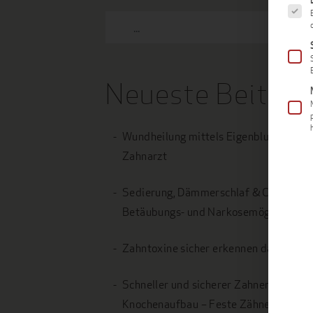
Neueste Beiträg
Wundheilung mittels Eigenbluttherapi
Zahnarzt
Sedierung, Dämmerschlaf & Co. – Wel
Betäubungs- und Narkosemöglichkeiten
Zahntoxine sicher erkennen dank OroT
Schneller und sicherer Zahnersatz ohn
Knochenaufbau – Feste Zähne an eine