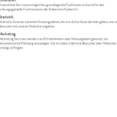
Talente-Website stellen w
Essenzielle Services ermöglichen grundlegende Funktionen und sind für das
ordnungsgemäße Funktionieren der Website erforderlich.
Praxis vor und schreiben
Statistik
inklusive! Schauen Sie vo
Statistik-Cookies sammeln Nutzungsdaten, die uns Aufschluss darüber geben, wie u
www.whiteblick-jobs.de
.
Besucher mit unserer Website umgehen.
e
Marketing
Marketing Services werden von Drittanbietern oder Herausgebern genutzt, um
personalisierte Werbung anzuzeigen. Sie tun dies, indem sie Besucher über Websites
hinweg verfolgen.
e beim
che
 gibt es?
ox®
e
m Tag