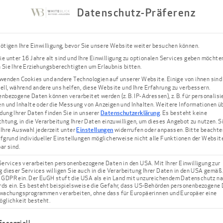
Datenschutz-Präferenz
ötigen Ihre Einwilligung, bevor Sie unsere Website weiter besuchen können.
e unter 16 Jahre alt sind und Ihre Einwilligung zu optionalen Services geben möchte
Sie Ihre Erziehungsberechtigten um Erlaubnis bitten.
wenden Cookies und andere Technologien auf unserer Website. Einige von ihnen sind
ell, während andere uns helfen, diese Website und Ihre Erfahrung zu verbessern.
nbezogene Daten können verarbeitet werden (z. B. IP-Adressen), z. B. für personalisi
n und Inhalte oder die Messung von Anzeigen und Inhalten.
Weitere Informationen üb
ung Ihrer Daten finden Sie in unserer
Datenschutzerklärung
.
Es besteht keine
chtung, in die Verarbeitung Ihrer Daten einzuwilligen, um dieses Angebot zu nutzen.
S
Ihre Auswahl jederzeit unter
Einstellungen
widerrufen oder anpassen.
Bitte beachte
fgrund individueller Einstellungen möglicherweise nicht alle Funktionen der Websit
ar sind.
Services verarbeiten personenbezogene Daten in den USA. Mit Ihrer Einwilligung zur
 dieser Services willigen Sie auch in die Verarbeitung Ihrer Daten in den USA gemäß 
. a GDPR ein. Der EuGH stuft die USA als ein Land mit unzureichendem Datenschutz n
ds ein. Es besteht beispielsweise die Gefahr, dass US-Behörden personenbezogene
Um bestmöglich für Sie d
wachungsprogrammen verarbeiten, ohne dass für Europäerinnen und Europäer eine
glichkeit besteht.
zu können, suchen wir je
auch in Sachen Mitarbeit
lgt eine Liste der Service-Gruppen, für die eine Einwilligung ert
Essenziell