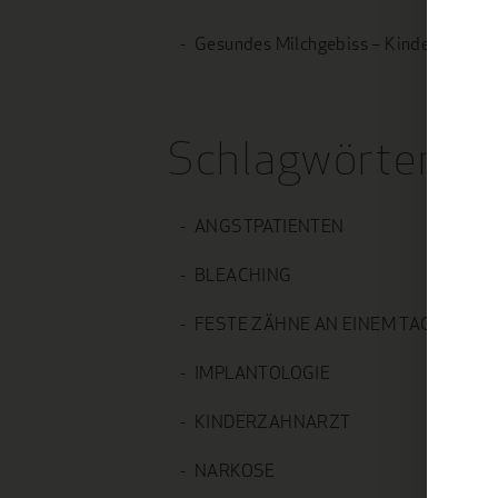
Gesundes Milchgebiss – Kinderzähne ri
Schlagwörter
ANGSTPATIENTEN
BLEACHING
FESTE ZÄHNE AN EINEM TAG
IMPLANTOLOGIE
KINDERZAHNARZT
NARKOSE