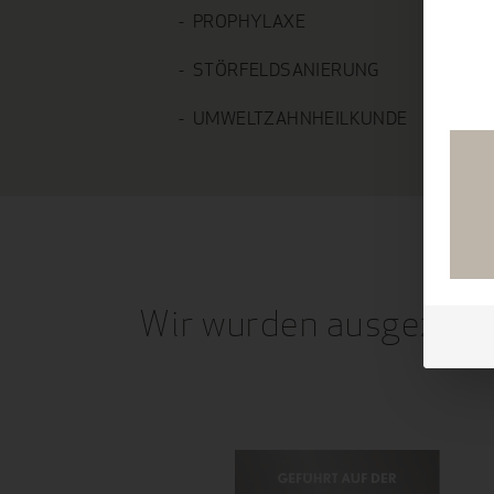
PROPHYLAXE
STÖRFELDSANIERUNG
UMWELTZAHNHEILKUNDE
Wir wurden ausgezeic