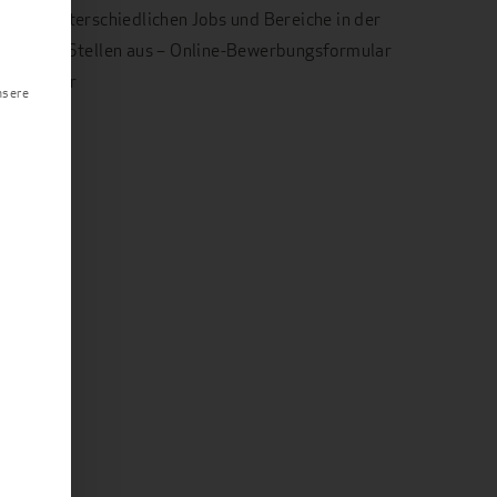
ir die unterschiedlichen Jobs und Bereiche in der
 aktuelle Stellen aus – Online-Bewerbungsformular
rbei unter
nsere