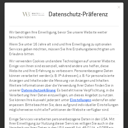
Mit die
Dort angekommen nahmen wir an einer Essig-Verkostung
Datenschutz-Präferenz
teil und entdeckten ganz neue Geschmackserlebnisse. Beim
gemütlichen Abendessen in vorweihnachtlicher Stimmung
Wir benötigen Ihre Einwilligung, bevor Sie unsere Website weiter
ließen wir den Tag im Weingut am Nil ausklingen.
besuchen können.
Wenn Sie unter 16 Jahre alt sind und Ihre Einwilligung zu optionalen
Wir freuen uns darauf, Sie in der Adventszeit bei
Services geben möchten, müssen Sie Ihre Erziehungsberechtigten um
WHITEBLICK DR FEISE + KOLLEGEN zu begrüßen und an
Erlaubnis bitten.
unserer Weihnachtsstimmung teilhaben zu lassen.
Wir verwenden Cookies und andere Technologien auf unserer Website.
Einige von ihnen sind essenziell, während andere uns helfen, diese
Website und Ihre Erfahrung zu verbessern.
Personenbezogene Daten
VORHERIGER BLOGBEITRAG
NÄCHSTER BLOGBEITRAG
können verarbeitet werden (z. B. IP-Adressen), z. B. für personalisierte
Anzeigen und Inhalte oder die Messung von Anzeigen und Inhalten.
Weitere Informationen über die Verwendung Ihrer Daten finden Sie in
unserer
Datenschutzerklärung
.
Es besteht keine Verpflichtung, in die
Verarbeitung Ihrer Daten einzuwilligen, um dieses Angebot zu nutzen.
Sie können Ihre Auswahl jederzeit unter
Einstellungen
widerrufen oder
Suche
anpassen.
Bitte beachten Sie, dass aufgrund individueller Einstellungen
möglicherweise nicht alle Funktionen der Website verfügbar sind.
Einige Services verarbeiten personenbezogene Daten in den USA. Mit
Ihrer Einwilligung zur Nutzung dieser Services willigen Sie auch in die
Verarbeitung Ihrer Daten in den USA gemäß Art. 49 (1) lit. a GDPR ein.