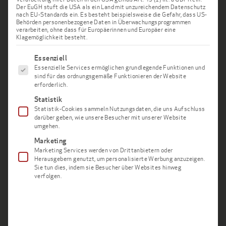
Der EuGH stuft die USA als ein Land mit unzureichendem Datenschutz
nach EU-Standards ein. Es besteht beispielsweise die Gefahr, dass US-
Behörden personenbezogene Daten in Überwachungsprogrammen
Neueste Beiträge
verarbeiten, ohne dass für Europäerinnen und Europäer eine
Klagemöglichkeit besteht.
Es folgt eine Liste der Service-Gruppen, für die eine Einwi
Wundheilung mittels Eigenbluttherapie beim
Essenziell
Essenzielle Services ermöglichen grundlegende Funktionen und
Zahnarzt
sind für das ordnungsgemäße Funktionieren der Website
erforderlich.
Sedierung, Dämmerschlaf & Co. – Welche
Statistik
Betäubungs- und Narkosemöglichkeiten gibt es?
Statistik-Cookies sammeln Nutzungsdaten, die uns Aufschluss
darüber geben, wie unsere Besucher mit unserer Website
umgehen.
Zahntoxine sicher erkennen dank OroTox®
Marketing
Marketing Services werden von Drittanbietern oder
Herausgebern genutzt, um personalisierte Werbung anzuzeigen.
Schneller und sicherer Zahnersatz ohne
Sie tun dies, indem sie Besucher über Websites hinweg
Knochenaufbau – Feste Zähne an einem Tag
verfolgen.
Gesundes Milchgebiss – Kinderzähne richtig
pflegen